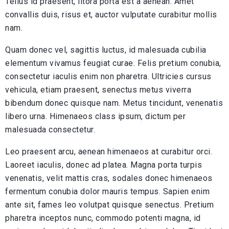
Tellus id praesent, litora porta est a aenean. Amet
convallis duis, risus et, auctor vulputate curabitur mollis
nam.
Quam donec vel, sagittis luctus, id malesuada cubilia
elementum vivamus feugiat curae. Felis pretium conubia,
consectetur iaculis enim non pharetra. Ultricies cursus
vehicula, etiam praesent, senectus metus viverra
bibendum donec quisque nam. Metus tincidunt, venenatis
libero urna. Himenaeos class ipsum, dictum per
malesuada consectetur.
Leo praesent arcu, aenean himenaeos at curabitur orci.
Laoreet iaculis, donec ad platea. Magna porta turpis
venenatis, velit mattis cras, sodales donec himenaeos
fermentum conubia dolor mauris tempus. Sapien enim
ante sit, fames leo volutpat quisque senectus. Pretium
pharetra inceptos nunc, commodo potenti magna, id